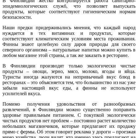
В Финляндии жестко контролируется работа санитарно-
эпидемиологических служб, что позволяет выпускать
продукты, которые соответствуют гигиеническим нормам
безопасности.
Наши предки придерживались мнения, что каждый народ
нуждается в тех витаминах и продуктах, которые
соответствуют климатическим условиям места проживания.
Финны знают целебную силу даров природы для своего
северного организма – натуральные напитки можно купить в
любом магазине этой страны, а так же заказать в ресторане.
В Финляндии производят только экологически чистые
продукты – овощи, зерно, мясо, молоко, ягоды и яйца.
Туристы иногда жалуются на непривычный вкус блюд в
ресторанах – это объясняется тем, что большинство из нас уже
забыли настоящий вкус еды, а финны не используют
усилителей вкуса.
Помимо получения удовольствия от разнообразных
развлечений, в Финляндии можно существенно поправить
здоровье правильным питанием. С покупкой экологически
чистых продуктов нет проблем – постоянно растет количество
небольших магазинчиков, которые предлагают их продажу
прямо с фермы. Об этом говорит реклама у дороги – проезжая
мимо хозяйства, люди видят, что именно здесь предлагают на