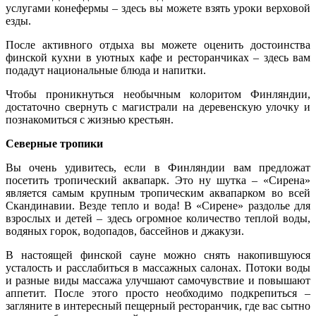
услугами конефермы – здесь вы можете взять уроки верховой
езды.
После активного отдыха вы можете оценить достоинства
финской кухни в уютных кафе и ресторанчиках – здесь вам
подадут национальные блюда и напитки.
Чтобы проникнуться необычным колоритом Финляндии,
достаточно свернуть с магистрали на деревенскую улочку и
познакомиться с жизнью крестьян.
Северные тропики
Вы очень удивитесь, если в Финляндии вам предложат
посетить тропический аквапарк. Это ну шутка – «Сирена»
является самым крупным тропическим аквапарком во всей
Скандинавии. Везде тепло и вода! В «Сирене» раздолье для
взрослых и детей – здесь огромное количество теплой воды,
водяных горок, водопадов, бассейнов и джакузи.
В настоящей финской сауне можно снять накопившуюся
усталость и расслабиться в массажных салонах. Потоки воды
и разные виды массажа улучшают самочувствие и повышают
аппетит. После этого просто необходимо подкрепиться –
загляните в интересный пещерный ресторанчик, где вас сытно