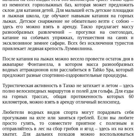
из немногих горнолыжных баз, которая может предложить
склон для катания детей. Для малышей есть детские площадки
и лыжная школа, где обучают навыкам катания на горных
лыжах. Детское снаряжение не обязательно везти с собою –
здесь его можно взять в аренду. Такхо предлагает массу
разнообразных развлечений – прогулки на снегоходах,
катание на собачьих упряжках, путешествия на санях и
эксклюзивное зимнее сафари. Всех без исключения туристов
привлекает ледяная крепость Луммилинна.
После катания на лыжах можно весело провести остаток дня в
аквапарке Фонтанелла, в котором масса разнообразных
водных аттракционов или расслабиться в Tahko Spa, который
предложит разные спортивно-оздоровительные процедуры.
Туристическая активность в Тахко не затихает и летом – здесь
полно велосипедных маршрутов и полей для гольфа. Для езды
на горных трассах, общая протяженность которых 60
километров, можно взять в аренду отличный велосипед.
Любители водных видов спорта могут порадовать себя
прогулками на яхте или заняться греблей. Если вы любите
просто гулять, то совместите приятное с полезным и
отправляйтесь в лес на сбор грибов и ягод – здесь их на всех
хватит. Для дальних походов можно воспользоваться