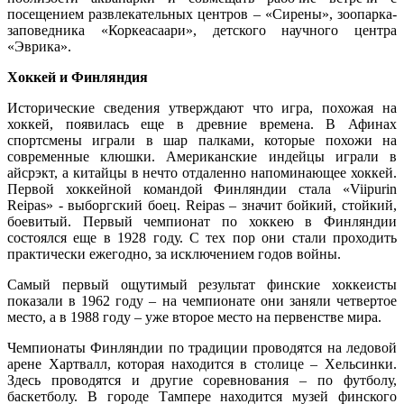
посещением развлекательных центров – «Сирены», зоопарка-
заповедника «Коркеасаари», детского научного центра
«Эврика».
Хоккей и Финляндия
Исторические сведения утверждают что игра, похожая на
хоккей, появилась еще в древние времена. В Афинах
спортсмены играли в шар палками, которые похожи на
современные клюшки. Американские индейцы играли в
айсрэкт, а китайцы в нечто отдаленно напоминающее хоккей.
Первой хоккейной командой Финляндии стала «Viipurin
Reipas» - выборгский боец. Reipas – значит бойкий, стойкий,
боевитый. Первый чемпионат по хоккею в Финляндии
состоялся еще в 1928 году. С тех пор они стали проходить
практически ежегодно, за исключением годов войны.
Самый первый ощутимый результат финские хоккеисты
показали в 1962 году – на чемпионате они заняли четвертое
место, а в 1988 году – уже второе место на первенстве мира.
Чемпионаты Финляндии по традиции проводятся на ледовой
арене Хартвалл, которая находится в столице – Хельсинки.
Здесь проводятся и другие соревнования – по футболу,
баскетболу. В городе Тампере находится музей финского