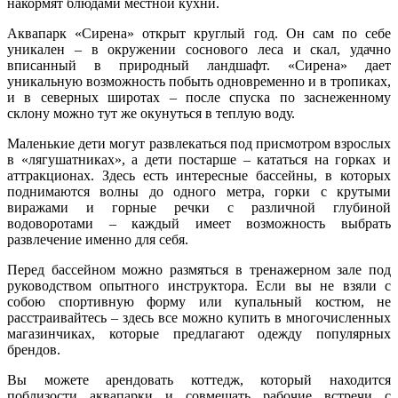
накормят блюдами местной кухни.
Аквапарк «Сирена» открыт круглый год. Он сам по себе
уникален – в окружении соснового леса и скал, удачно
вписанный в природный ландшафт. «Сирена» дает
уникальную возможность побыть одновременно и в тропиках,
и в северных широтах – после спуска по заснеженному
склону можно тут же окунуться в теплую воду.
Маленькие дети могут развлекаться под присмотром взрослых
в «лягушатниках», а дети постарше – кататься на горках и
аттракционах. Здесь есть интересные бассейны, в которых
поднимаются волны до одного метра, горки с крутыми
виражами и горные речки с различной глубиной
водоворотами – каждый имеет возможность выбрать
развлечение именно для себя.
Перед бассейном можно размяться в тренажерном зале под
руководством опытного инструктора. Если вы не взяли с
собою спортивную форму или купальный костюм, не
расстраивайтесь – здесь все можно купить в многочисленных
магазинчиках, которые предлагают одежду популярных
брендов.
Вы можете арендовать коттедж, который находится
поблизости аквапарки и совмещать рабочие встречи с