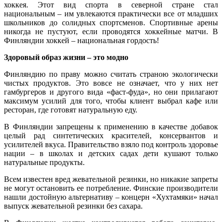
хоккея. Этот вид спорта в северной стране стал
национальным – им увлекаются практически все от младших
школьников до солидных спортсменов. Спортивные арены
никогда не пустуют, если проводятся хоккейные матчи. В
Финляндии хоккей – национальная гордость!
Здоровый образ жизни – это модно
Финляндию по праву можно считать страною экологически
чистых продуктов. Это вовсе не означает, что у них нет
гамбургеров и другого вида «фаст-фуда», но они прилагают
максимум усилий для того, чтобы клиент выбрал кафе или
ресторан, где готовят натуральную еду.
В Финляндии запрещены к применению в качестве добавок
целый рад синтетических красителей, консервантов и
усилителей вкуса. Правительство взяло под контроль здоровье
нации – в школах и детских садах дети кушают только
натуральные продукты.
Всем известен вред жевательной резинки, но никакие запреты
не могут остановить ее потребление. Финские производители
нашли достойную альтернативу – концерн «Хухтамяки» начал
выпуск жевательной резинки без сахара.