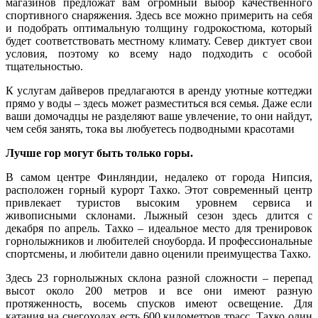
магазинов предложат вам огромный выбор качественного
спортивного снаряжения. Здесь все можно примерить на себя
и подобрать оптимальную толщину годрокостюма, который
будет соответствовать местному климату. Север диктует свои
условия, поэтому ко всему надо подходить с особой
тщательностью.
К услугам дайверов предлагаются в аренду уютные коттеджи
прямо у воды – здесь может разместиться вся семья. Даже если
ваши домочадцы не разделяют ваше увлечение, то они найдут,
чем себя занять, тока вы любуетесь подводными красотами
Лучше гор могут быть только горы.
В самом центре Финляндии, недалеко от города Нипсия,
расположен горный курорт Тахко. Этот современный центр
привлекает туристов высоким уровнем сервиса и
живописными склонами. Лыжный сезон здесь длится с
декабря по апрель. Тахко – идеальное место для тренировок
горнолыжников и любителей сноуборда. И профессиональные
спортсмены, и любители давно оценили преимущества Тахко.
Здесь 23 горнолыжных склона разной сложности – перепад
высот около 200 метров и все они имеют разную
протяженность, восемь спусков имеют освещение. Для
катания на снегоходах есть 600 километров трасс. Тахко один