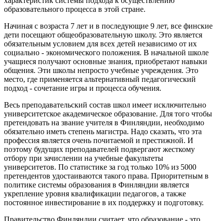
характеристик системы подхода к осуществлению
образовательного процесса в этой стране.
Начиная с возраста 7 лет и в последующие 9 лет, все финские
дети посещают общеобразовательную школу. Это является
обязательным условием для всех детей независимо от их
социально - экономического положения. В начальной школе
учащиеся получают основные знания, приобретают навыки
общения. Эти школы непросто учебные учреждения. Это
место, где применяется альтернативный педагогический
подход - сочетание игры и процесса обучения.
Весь преподавательский состав школ имеет исключительно
университетское академическое образование. Для того чтобы
претендовать на звание учителя в Финляндии, необходимо
обязательно иметь степень магистра. Надо сказать, что эта
профессия является очень почитаемой и престижной. И
поэтому будущих преподавателей подвергают жесткому
отбору при зачислении на учебные факультеты
университетов. По статистике за год только 10% из 5000
претендентов удостаиваются такого права. Приоритетным в
политике системы образования в Финляндии является
укрепление уровня квалификации педагогов, а также
постоянное инвестирование в их поддержку и подготовку.
Правительство Финляндии считает, что образование - это