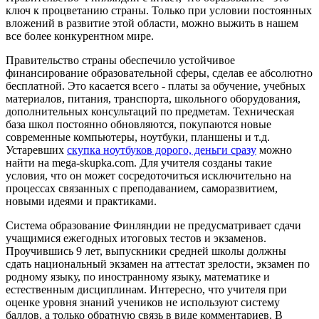
ключ к процветанию страны. Только при условии постоянных
вложений в развитие этой области, можно выжить в нашем
все более конкурентном мире.
Правительство страны обеспечило устойчивое
финансирование образовательной сферы, сделав ее абсолютно
бесплатной. Это касается всего - платы за обучение, учебных
материалов, питания, транспорта, школьного оборудования,
дополнительных консультаций по предметам. Техническая
база школ постоянно обновляются, покупаются новые
современные компьютеры, ноутбуки, планшены и т.д.
Устаревших
скупка ноутбуков дорого, деньги сразу
можно
найти на mega-skupka.com. Для учителя созданы такие
условия, что он может сосредоточиться исключительно на
процессах связанных с преподаванием, саморазвитием,
новыми идеями и практиками.
Система образование Финляндии не предусматривает сдачи
учащимися ежегодных итоговых тестов и экзаменов.
Проучившись 9 лет, выпускники средней школы должны
сдать национальный экзамен на аттестат зрелости, экзамен по
родному языку, по иностранному языку, математике и
естественным дисциплинам. Интересно, что учителя при
оценке уровня знаний учеников не используют систему
баллов, а только обратную связь в виде комментариев. В