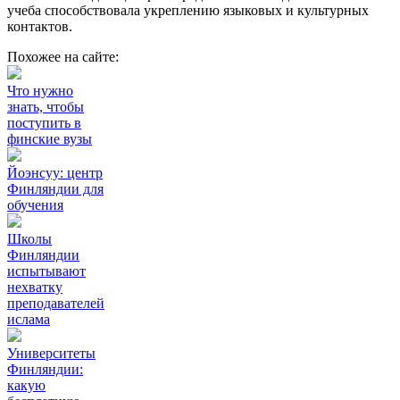
учеба способствовала укреплению языковых и культурных
контактов.
Похожее на сайте:
Что нужно
знать, чтобы
поступить в
финские вузы
Йоэнсуу: центр
Финляндии для
обучения
Школы
Финляндии
испытывают
нехватку
преподавателей
ислама
Университеты
Финляндии:
какую