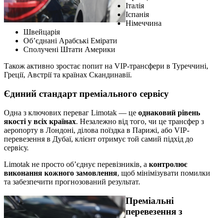
Італія
Іспанія
Німеччина
Швейцарія
Об’єднані Арабські Емірати
Сполучені Штати Америки
Також активно зростає попит на VIP-трансфери в Туреччині,
Греції, Австрії та країнах Скандинавії.
Єдиний стандарт преміального сервісу
Одна з ключових переваг Limotak — це
однаковий рівень
якості у всіх країнах
. Незалежно від того, чи це трансфер з
аеропорту в Лондоні, ділова поїздка в Парижі, або VIP-
перевезення в Дубаї, клієнт отримує той самий підхід до
сервісу.
Limotak не просто об’єднує перевізників, а
контролює
виконання кожного замовлення
, щоб мінімізувати помилки
та забезпечити прогнозований результат.
Преміальні
перевезення з