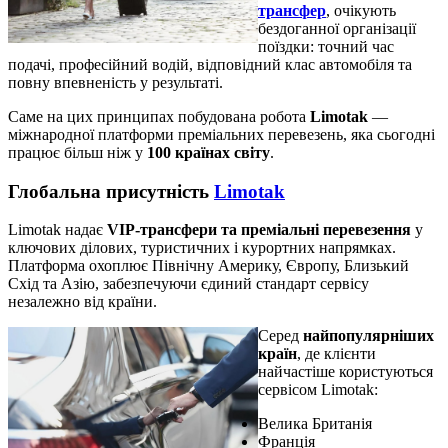
трансфер
, очікують
бездоганної організації
поїздки: точний час
подачі, професійний водій, відповідний клас автомобіля та
повну впевненість у результаті.
Саме на цих принципах побудована робота
Limotak
—
міжнародної платформи преміальних перевезень, яка сьогодні
працює більш ніж у
100 країнах світу
.
Глобальна присутність
Limotak
Limotak надає
VIP-трансфери та преміальні перевезення
у
ключових ділових, туристичних і курортних напрямках.
Платформа охоплює Північну Америку, Європу, Близький
Схід та Азію, забезпечуючи єдиний стандарт сервісу
незалежно від країни.
Серед
найпопулярніших
країн
, де клієнти
найчастіше користуються
сервісом Limotak:
Велика Британія
Франція