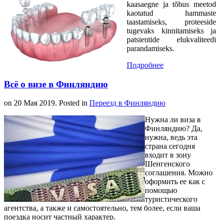
kaasaegne ja tõhus meetod
kaotatud hammaste
taastamiseks, proteeside
tugevaks kinnitamiseks ja
patsientide elukvaliteedi
parandamiseks.
Подробнее
Всё о визе в Финляндию
on
20 Мая 2019
. Posted in
Переезд в Финляндию
Нужна ли виза в
Финляндию? Да,
нужна, ведь эта
страна сегодня
входит в зону
Шенгенского
соглашения. Можно
оформить ее как с
помощью
туристического
агентства, а также и самостоятельно, тем более, если ваша
поездка носит частный характер.