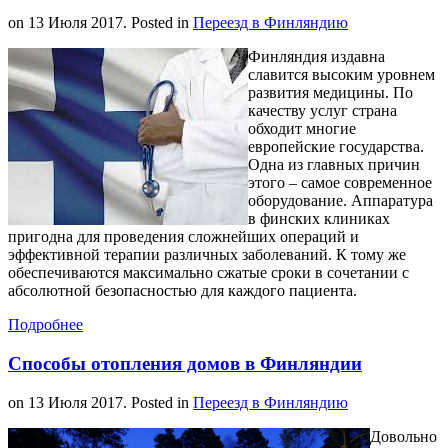
on
13 Июля 2017
. Posted in
Переезд в Финляндию
Финляндия издавна
славится высоким уровнем
развития медицины. По
качеству услуг страна
обходит многие
европейские государства.
Одна из главных причин
этого – самое современное
оборудование. Аппаратура
в финских клиниках
пригодна для проведения сложнейших операций и
эффективной терапии различных заболеваний. К тому же
обеспечиваются максимально сжатые сроки в сочетании с
абсолютной безопасностью для каждого пациента.
Подробнее
Способы отопления домов в Финляндии
on
13 Июля 2017
. Posted in
Переезд в Финляндию
Довольно