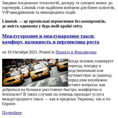
Завдяки поєднанню технологій, досвіду та суворих вимог до
партнерів, Limotak став надійним вибором для бізнес-клієнтів,
VIP-мандрівників та міжнародних подій.
Limotak — це преміальні перевезення без компромісів,
де якість однакова у будь-якій країні світу.
Междугороднее и международное такси:
комфорт, надежность и перспектива роста
on
10 Октября 2025
. Posted in
Переезд в Финляндию
Когда человек планирует
переезд, поездку к
родственникам или
путешествие за границу,
перед ним неизбежно
встают вопросы: как
добраться на большое расстояние быстро, комфортно и
безопасно? В таких случаях на помощь приходит услуга
междугороднего такси — как в пределах Украины, так и по
Европе.
Подробнее