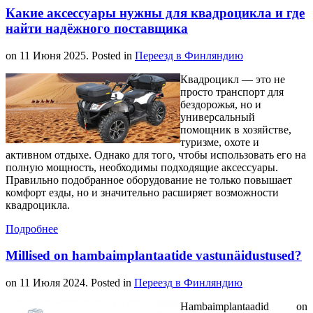
Какие аксессуары нужны для квадроцикла и где
найти надёжного поставщика
on
11 Июня 2025
. Posted in
Переезд в Финляндию
Квадроцикл — это не
просто транспорт для
бездорожья, но и
универсальный
помощник в хозяйстве,
туризме, охоте и
активном отдыхе. Однако для того, чтобы использовать его на
полную мощность, необходимы подходящие аксессуары.
Правильно подобранное оборудование не только повышает
комфорт езды, но и значительно расширяет возможности
квадроцикла.
Подробнее
Millised on hambaimplantaatide vastunäidustused?
on
11 Июля 2024
. Posted in
Переезд в Финляндию
Hambaimplantaadid on