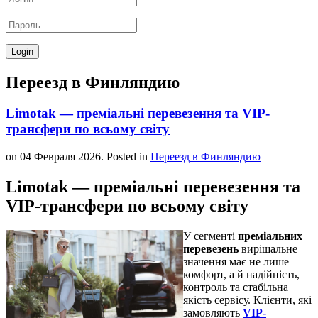
Переезд в Финляндию
Limotak — преміальні перевезення та VIP-
трансфери по всьому світу
on
04 Февраля 2026
. Posted in
Переезд в Финляндию
Limotak — преміальні перевезення та
VIP-трансфери по всьому світу
У сегменті
преміальних
перевезень
вирішальне
значення має не лише
комфорт, а й надійність,
контроль та стабільна
якість сервісу. Клієнти, які
замовляють
VIP-