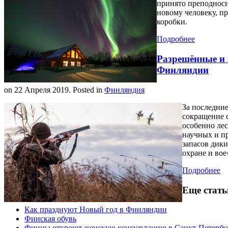
принято преподноси
новому человеку, п
коробки.
Подробнее
Разрешённые и 
Финляндии
on
22 Апреля 2019
. Posted in
Финляндия
За последни
сокращение с
особенно ле
научных и п
запасов дик
охране и вое
Подробнее
Еще статьи
Как празднуют Новый год в Финляндии
Финская обувь
Финны откроют женскую консультацию в Санкт-Петербу