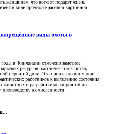
ть женщинам, что вот-вот подарят жизнь
резент в виде прочной красивой картонной
запрещённые виды охоты в
е годы в Финляндии отмечено заметное
ырьевых ресурсов охотничьего хозяйства,
сной пернатой дичи. Это привлекло внимание
рактических работников к выявлению состояния
их животных и разработке мероприятий по
» производству их численности.
...
рге