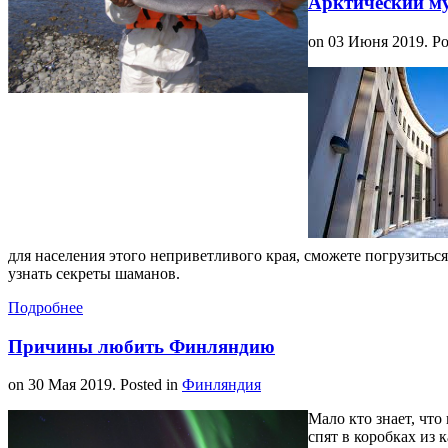
Арктический м
on
03 Июня 2019
. P
для населения этого неприветливого края, сможете погрузитьс
узнать секреты шаманов.
Подробнее
Причины любить Финляндию
on
30 Мая 2019
. Posted in
Финляндия
Мало кто знает, чт
спят в коробках из к