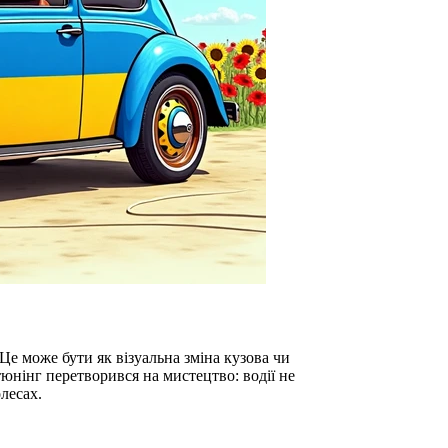
е може бути як візуальна зміна кузова чи
 тюнінг перетворився на мистецтво: водії не
лесах.