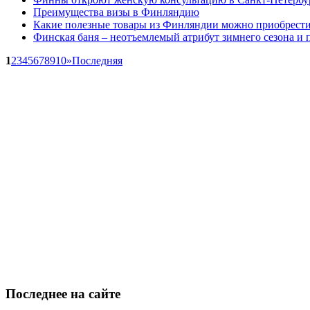
Преимущества визы в Финляндию
Какие полезные товары из Финляндии можно приобрест
Финская баня – неотъемлемый атрибут зимнего сезона и 
1
2
3
4
5
6
7
8
9
10
»
Последняя
Последнее
на сайте