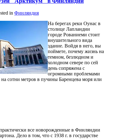
узей "Арктикум" в Финляндии
osted in
Финляндия
На берегах реки Оунас в
столице Лапландии
городе Рованиеми стоит
внушительного вида
здание. Войдя в него, вы
поймете, почему жизнь на
темном, безлюдном и
холодном севере по сей
день сопряжена с
огромными проблемами
я на сотни метров в пучины Баренцева моря или
о практически все новорожденные в Финляндии
артона. Дело в том, что с 1938 г. в государстве