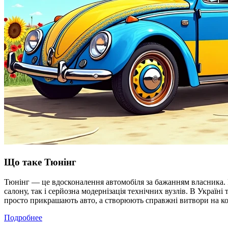
Що таке Тюнінг
Тюнінг — це вдосконалення автомобіля за бажанням власника. Ц
салону, так і серйозна модернізація технічних вузлів. В Україні
просто прикрашають авто, а створюють справжні витвори на ко
Подробнее