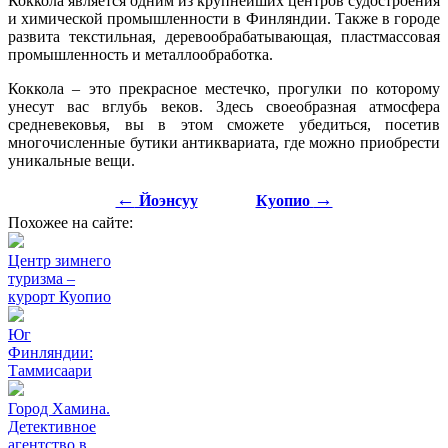
Коккола является одним из крупнейших центров судостроения
и химической промышленности в Финляндии. Также в городе
развита текстильная, деревообрабатывающая, пластмассовая
промышленность и металлообработка.
Коккола – это прекрасное местечко, прогулки по которому
унесут вас вглубь веков. Здесь своеобразная атмосфера
средневековья, вы в этом сможете убедиться, посетив
многочисленные бутики антиквариата, где можно приобрести
уникальные вещи.
←
→
Йоэнсуу
Куопио
Похожее на сайте:
Центр зимнего
туризма –
курорт Куопио
Юг
Финляндии:
Таммисаари
Город Хамина.
Детективное
агентство в