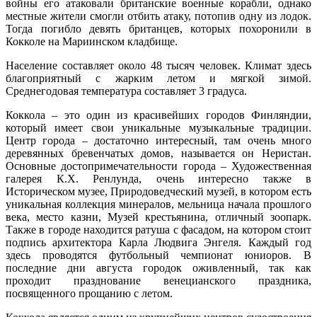
войны его атаковали британские военные корабли, однако
местные жители смогли отбить атаку, потопив одну из лодок.
Тогда погибло девять британцев, которых похоронили в
Кокколе на Мариинском кладбище.
Население составляет около 48 тысяч человек. Климат здесь
благоприятный с жарким летом и мягкой зимой.
Среднегодовая температура составляет 3 градуса.
Коккола – это один из красивейших городов Финляндии,
который имеет свои уникальные музыкальные традиции.
Центр города – достаточно интересный, там очень много
деревянных бревенчатых домов, называется он Неристан.
Основные достопримечательности города – Художественная
галерея К.Х. Ренлунда, очень интересно также в
Историческом музее, Природоведческий музей, в котором есть
уникальная коллекция минералов, мельница начала прошлого
века, место казни, Музей крестьянина, отличный зоопарк.
Также в городе находится ратуша с фасадом, на котором стоит
подпись архитектора Карла Людвига Энгеля. Каждый год
здесь проводятся футбольный чемпионат юниоров. В
последние дни августа городок оживленный, так как
проходит празднование венецианского праздника,
посвященного прощанию с летом.