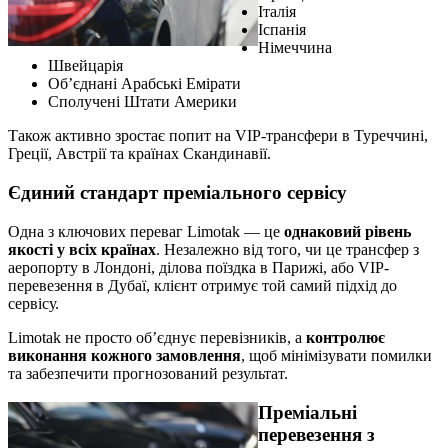
Італія
Іспанія
Німеччина
Швейцарія
Об’єднані Арабські Емірати
Сполучені Штати Америки
Також активно зростає попит на VIP-трансфери в Туреччині,
Греції, Австрії та країнах Скандинавії.
Єдиний стандарт преміального сервісу
Одна з ключових переваг Limotak — це
однаковий рівень
якості у всіх країнах
. Незалежно від того, чи це трансфер з
аеропорту в Лондоні, ділова поїздка в Парижі, або VIP-
перевезення в Дубаї, клієнт отримує той самий підхід до
сервісу.
Limotak не просто об’єднує перевізників, а
контролює
виконання кожного замовлення
, щоб мінімізувати помилки
та забезпечити прогнозований результат.
Преміальні
перевезення з