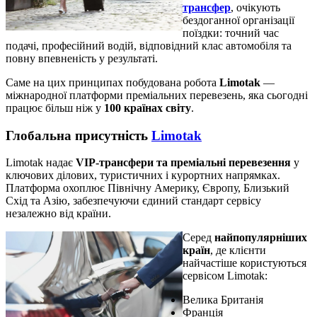
трансфер
, очікують
бездоганної організації
поїздки: точний час
подачі, професійний водій, відповідний клас автомобіля та
повну впевненість у результаті.
Саме на цих принципах побудована робота
Limotak
—
міжнародної платформи преміальних перевезень, яка сьогодні
працює більш ніж у
100 країнах світу
.
Глобальна присутність
Limotak
Limotak надає
VIP-трансфери та преміальні перевезення
у
ключових ділових, туристичних і курортних напрямках.
Платформа охоплює Північну Америку, Європу, Близький
Схід та Азію, забезпечуючи єдиний стандарт сервісу
незалежно від країни.
Серед
найпопулярніших
країн
, де клієнти
найчастіше користуються
сервісом Limotak:
Велика Британія
Франція