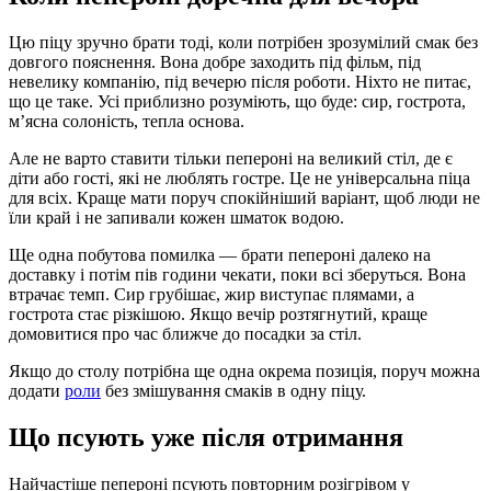
Цю піцу зручно брати тоді, коли потрібен зрозумілий смак без
довгого пояснення. Вона добре заходить під фільм, під
невелику компанію, під вечерю після роботи. Ніхто не питає,
що це таке. Усі приблизно розуміють, що буде: сир, гострота,
м’ясна солоність, тепла основа.
Але не варто ставити тільки пепероні на великий стіл, де є
діти або гості, які не люблять гостре. Це не універсальна піца
для всіх. Краще мати поруч спокійніший варіант, щоб люди не
їли край і не запивали кожен шматок водою.
Ще одна побутова помилка — брати пепероні далеко на
доставку і потім пів години чекати, поки всі зберуться. Вона
втрачає темп. Сир грубішає, жир виступає плямами, а
гострота стає різкішою. Якщо вечір розтягнутий, краще
домовитися про час ближче до посадки за стіл.
Якщо до столу потрібна ще одна окрема позиція, поруч можна
додати
роли
без змішування смаків в одну піцу.
Що псують уже після отримання
Найчастіше пепероні псують повторним розігрівом у