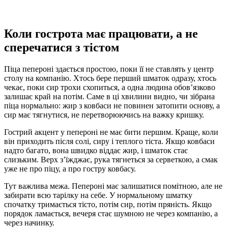
Коли гострота має працювати, а не
сперечатися з тістом
Піца пепероні здається простою, поки її не ставлять у центр
столу на компанію. Хтось бере перший шматок одразу, хтось
чекає, поки сир трохи схопиться, а одна людина обов’язково
залишає край на потім. Саме в ці хвилини видно, чи зібрана
піца нормально: жир з ковбаси не повинен затопити основу, а
сир має тягнутися, не перетворюючись на важку кришку.
Гострий акцент у пепероні не має бити першим. Краще, коли
він приходить після солі, сиру і теплого тіста. Якщо ковбаси
надто багато, вона швидко віддає жир, і шматок стає
слизьким. Верх з’їжджає, рука тягнеться за серветкою, а смак
уже не про піцу, а про гостру ковбасу.
Тут важлива межа. Пепероні має залишатися помітною, але не
забирати всю тарілку на себе. У нормальному шматку
спочатку тримається тісто, потім сир, потім пряність. Якщо
порядок ламається, вечеря стає шумною не через компанію, а
через начинку.