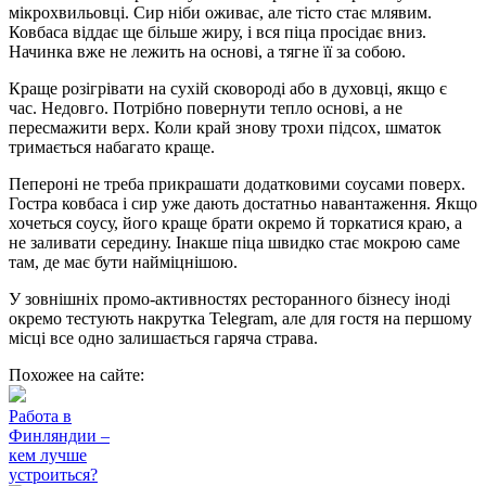
мікрохвильовці. Сир ніби оживає, але тісто стає млявим.
Ковбаса віддає ще більше жиру, і вся піца просідає вниз.
Начинка вже не лежить на основі, а тягне її за собою.
Краще розігрівати на сухій сковороді або в духовці, якщо є
час. Недовго. Потрібно повернути тепло основі, а не
пересмажити верх. Коли край знову трохи підсох, шматок
тримається набагато краще.
Пепероні не треба прикрашати додатковими соусами поверх.
Гостра ковбаса і сир уже дають достатньо навантаження. Якщо
хочеться соусу, його краще брати окремо й торкатися краю, а
не заливати середину. Інакше піца швидко стає мокрою саме
там, де має бути найміцнішою.
У зовнішніх промо-активностях ресторанного бізнесу іноді
окремо тестують
накрутка Telegram
, але для гостя на першому
місці все одно залишається гаряча страва.
Похожее на сайте:
Работа в
Финляндии –
кем лучше
устроиться?