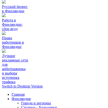
Русский бизнес
в Финляндии
Работа в
Финляндии:
сбор ягод
Права
работников в
Финляндии
Лучшие
рекламные сети
для
арбитражника
и выбора
источника
трафика
Switch to Desktop Version
Главная
Финляндия
Города и регионы
Столица - Хельсинки