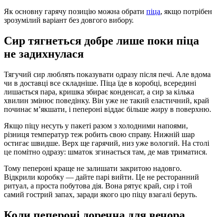
Як основну гарячу позицію можна обрати
піца
, якщо потрібен
зрозумілий варіант без довгого вибору.
Сир тягнеться добре лише поки піца
не задихнулася
Тягучий сир люблять показувати одразу після печі. Але вдома
чи в доставці все складніше. Піца їде в коробці, всередині
лишається пара, кришка збирає конденсат, а сир за кілька
хвилин змінює поведінку. Він уже не такий еластичний, край
починає м’якшати, і пепероні віддає більше жиру в поверхню.
Якщо піцу несуть у пакеті разом з холодними напоями,
різниця температур теж робить свою справу. Нижній шар
остигає швидше. Верх ще гарячий, низ уже вологий. На столі
це помітно одразу: шматок згинається там, де мав триматися.
Тому пепероні краще не залишати закритою надовго.
Відкрили коробку — дайте парі вийти. Це не ресторанний
ритуал, а проста побутова дія. Вона рятує край, сир і той
самий гострий запах, заради якого цю піцу взагалі беруть.
Коли пепероні доречна для вечора