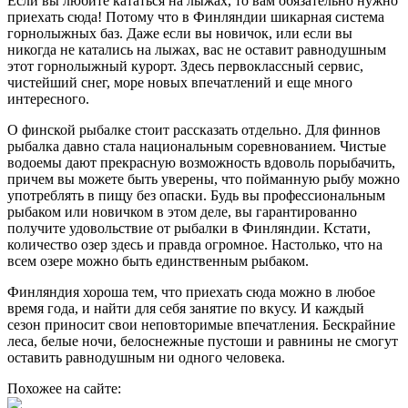
Если вы любите кататься на лыжах, то вам обязательно нужно
приехать сюда! Потому что в Финляндии шикарная система
горнолыжных баз. Даже если вы новичок, или если вы
никогда не катались на лыжах, вас не оставит равнодушным
этот горнолыжный курорт. Здесь первоклассный сервис,
чистейший снег, море новых впечатлений и еще много
интересного.
О финской рыбалке стоит рассказать отдельно. Для финнов
рыбалка давно стала национальным соревнованием. Чистые
водоемы дают прекрасную возможность вдоволь порыбачить,
причем вы можете быть уверены, что пойманную рыбу можно
употреблять в пищу без опаски. Будь вы профессиональным
рыбаком или новичком в этом деле, вы гарантированно
получите удовольствие от рыбалки в Финляндии. Кстати,
количество озер здесь и правда огромное. Настолько, что на
всем озере можно быть единственным рыбаком.
Финляндия хороша тем, что приехать сюда можно в любое
время года, и найти для себя занятие по вкусу. И каждый
сезон приносит свои неповторимые впечатления. Бескрайние
леса, белые ночи, белоснежные пустоши и равнины не смогут
оставить равнодушным ни одного человека.
Похожее на сайте: