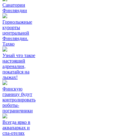
Санатории
Финляндии
Горнолыжные
курорты
центральной
Финляндии.
Тахко
Узнай что такое
настоящий
адреналин,
покатайся на
лыжах!
Финскую
границу будут
контролировать
роботы-
пограничники
Всегда ярко в
аквапарках и
спа-отелях