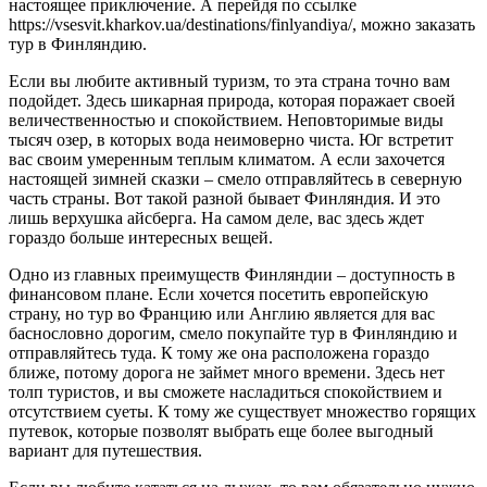
настоящее приключение. А перейдя по ссылке
https://vsesvit.kharkov.ua/destinations/finlyandiya/, можно заказать
тур в Финляндию.
Если вы любите активный туризм, то эта страна точно вам
подойдет. Здесь шикарная природа, которая поражает своей
величественностью и спокойствием. Неповторимые виды
тысяч озер, в которых вода неимоверно чиста. Юг встретит
вас своим умеренным теплым климатом. А если захочется
настоящей зимней сказки – смело отправляйтесь в северную
часть страны. Вот такой разной бывает Финляндия. И это
лишь верхушка айсберга. На самом деле, вас здесь ждет
гораздо больше интересных вещей.
Одно из главных преимуществ Финляндии – доступность в
финансовом плане. Если хочется посетить европейскую
страну, но тур во Францию или Англию является для вас
баснословно дорогим, смело покупайте тур в Финляндию и
отправляйтесь туда. К тому же она расположена гораздо
ближе, потому дорога не займет много времени. Здесь нет
толп туристов, и вы сможете насладиться спокойствием и
отсутствием суеты. К тому же существует множество горящих
путевок, которые позволят выбрать еще более выгодный
вариант для путешествия.