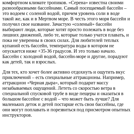
комфортном климате тропиков. «Серена» известна своими
разнообразными бассейнами. Самый посещаемый бассейн –
это водоем с соленой водой, причем уровень соли в воде
такой же, как и в Мертвом море. В честь этого моря бассейн и
получил свое название. Зачастую «соленый» бассейн
выбирают люди, которые хотят просто полежать в воде без
лишних движений, либо те, которые только учатся плавать, и
пока не уверенны в своих силах. Для любителей теплых
купаний есть бассейн, температура воды в котором не
опускается ниже +35-36 градусов. И это только начало.
Бассейн с холодной водой, бассейн-море и другие, порадуют
как детей, так и взрослых.
Для тех, кто хочет более активно отдохнуть и ощутить вкус
приключений – есть специальные аттракционы. Например,
аттракцион «Черная дыра», который подарит массу
незабываемых ощущений. Лететь со скоростью ветра в
специальной спусковой трубе в виде пещеры и оказаться в
большом бассейне с водой – что может быть лучше? Для
маленьких деток и детей постарше есть свои бассейны, где
они могут поплавать и порезвиться под присмотром опытных
инструкторов.