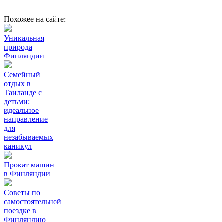
Похожее на сайте:
Уникальная
природа
Финляндии
Семейный
отдых в
Таиланде с
детьми:
идеальное
направление
для
незабываемых
каникул
Прокат машин
в Финляндии
Советы по
самостоятельной
поездке в
Финляндию