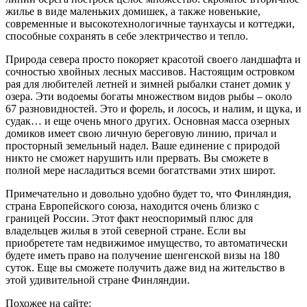
жилье в виде маленьких домишек, а также новенькие,
современные и высокотехнологичные таунхаусы и коттеджи,
способные сохранять в себе электричество и тепло.
Природа севера просто покоряет красотой своего ландшафта и
сочностью хвойных лесных массивов. Настоящим островком
рая для любителей летней и зимней рыбалки станет домик у
озера. Эти водоемы богаты множеством видов рыбы – около
67 разновидностей. Это и форель, и лосось, и налим, и щука, и
судак… и еще очень много других. Основная масса озерных
домиков имеет свою личную береговую линию, причал и
просторный земельный надел. Ваше единение с природой
никто не сможет нарушить или прервать. Вы сможете в
полной мере насладиться всеми богатствами этих широт.
Примечательно и довольно удобно будет то, что Финляндия,
страна Европейского союза, находится очень близко с
границей России. Этот факт неоспоримый плюс для
владельцев жилья в этой северной стране. Если вы
приобретете там недвижимое имущество, то автоматически
будете иметь право на получение шенгенской визы на 180
суток. Еще вы сможете получить даже вид на жительство в
этой удивительной стране Финляндии.
Похожее на сайте: