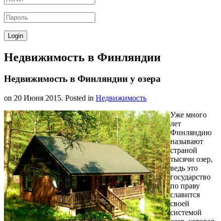
Недвижимость в Финляндии
Недвижимость в Финляндии у озера
on
20 Июня 2015
. Posted in
Недвижимость
Уже много
лет
Финляндию
называют
страной
тысячи озер,
ведь это
государство
по праву
славится
своей
системой