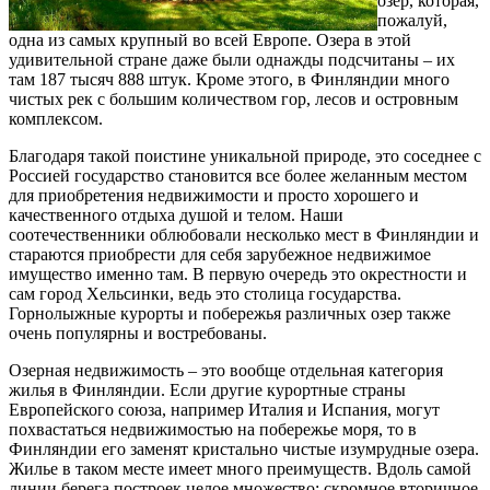
озер, которая,
пожалуй,
одна из самых крупный во всей Европе. Озера в этой
удивительной стране даже были однажды подсчитаны – их
там 187 тысяч 888 штук. Кроме этого, в Финляндии много
чистых рек с большим количеством гор, лесов и островным
комплексом.
Благодаря такой поистине уникальной природе, это соседнее с
Россией государство становится все более желанным местом
для приобретения недвижимости и просто хорошего и
качественного отдыха душой и телом. Наши
соотечественники облюбовали несколько мест в Финляндии и
стараются приобрести для себя зарубежное недвижимое
имущество именно там. В первую очередь это окрестности и
сам город Хельсинки, ведь это столица государства.
Горнолыжные курорты и побережья различных озер также
очень популярны и востребованы.
Озерная недвижимость – это вообще отдельная категория
жилья в Финляндии. Если другие курортные страны
Европейского союза, например Италия и Испания, могут
похвастаться недвижимостью на побережье моря, то в
Финляндии его заменят кристально чистые изумрудные озера.
Жилье в таком месте имеет много преимуществ. Вдоль самой
линии берега построек целое множество: скромное вторичное