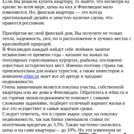
Если Вы решили купить квартиру, то знайте, что несмотря на
кризис во всем мире, цены на них в Финляндии мало
изменяются. Но, финская квартира — это всегда
оригинальный дизайн и зачастую наличие сауны, что
нравится россиянам.
Приобретая же свой финский дом, Вы получите не только
тепло, надежность, уют, но и расположение в лучших местах с
красивейшей природой.
В Финляндии каждый найдет себе любимое занятие
независимо от времени года – катание на лыжах на
популярных горнолыжных курортах, рыбалка, посещение
известных исторических мест. Именно поэтому страна так
привлекательна для новых туристов, а также инвесторов и
компания
reline.ru
знает все об аренде и продаже
недвижимости.
Очень заманчивым является покупка участка, собственной
квартиры или же дома в Финляндии. Обратитесь в reline.ru и
их горячая линия недвижимости поможет с самыми
сложными заданиями, подберет отличный вариант жилья и
все это осуществит в самые короткие сроки.
Следует отметить, что в стране вырос спрос на покупку
недвижимости, так как банки уменьшили ставки по
ипотечным кредитам до 3,5%. Также частично снизились
цены и на сами квартиры— до 10%. Но
эти изменения не