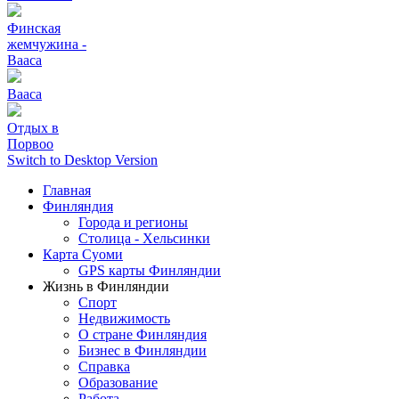
Финская
жемчужина -
Вааса
Вааса
Отдых в
Порвоо
Switch to Desktop Version
Главная
Финляндия
Города и регионы
Столица - Хельсинки
Карта Суоми
GPS карты Финляндии
Жизнь в Финляндии
Спорт
Недвижимость
О стране Финляндия
Бизнес в Финляндии
Справка
Образование
Работа