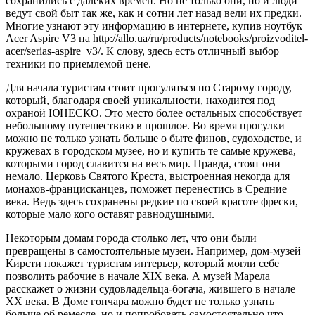
сохранились с далеких времен. Но не только они, но и люди
ведут свой быт так же, как и сотни лет назад вели их предки.
Многие узнают эту информацию в интернете, купив ноутбук
Acer Aspire V3 на http://allo.ua/ru/products/notebooks/proizvoditel-
acer/serias-aspire_v3/. К слову, здесь есть отличный выбор
техники по приемлемой цене.
Для начала туристам стоит прогуляться по Старому городу,
который, благодаря своей уникальности, находится под
охраной ЮНЕСКО. Это место более остальных способствует
небольшому путешествию в прошлое. Во время прогулки
можно не только узнать больше о быте финов, судоходстве, и
кружевах в городском музее, но и купить те самые кружева,
которыми город славится на весь мир. Правда, стоят они
немало. Церковь Святого Креста, выстроенная некогда для
монахов-францисканцев, поможет перенестись в Средние
века. Ведь здесь сохранены редкие по своей красоте фрески,
которые мало кого оставят равнодушными.
Некоторым домам города столько лет, что они были
превращены в самостоятельные музеи. Например, дом-музей
Кирсти покажет туристам интерьер, который могли себе
позволить рабочие в начале XIX века. А музей Марела
расскажет о жизни судовладельца-богача, жившего в начале
XX века. В Доме гончара можно будет не только узнать
больше об ремесле, но и попробовать самостоятельно что-