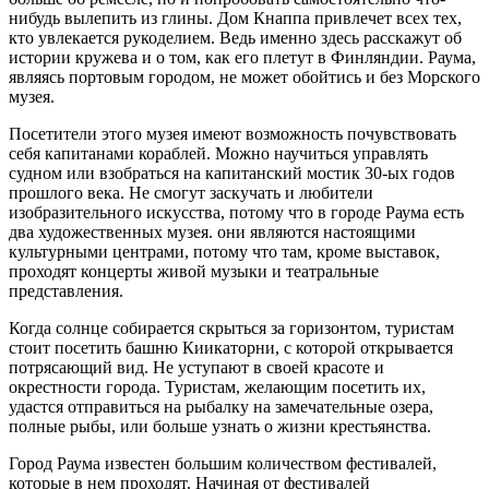
нибудь вылепить из глины. Дом Кнаппа привлечет всех тех,
кто увлекается рукоделием. Ведь именно здесь расскажут об
истории кружева и о том, как его плетут в Финляндии. Раума,
являясь портовым городом, не может обойтись и без Морского
музея.
Посетители этого музея имеют возможность почувствовать
себя капитанами кораблей. Можно научиться управлять
судном или взобраться на капитанский мостик 30-ых годов
прошлого века. Не смогут заскучать и любители
изобразительного искусства, потому что в городе Раума есть
два художественных музея. они являются настоящими
культурными центрами, потому что там, кроме выставок,
проходят концерты живой музыки и театральные
представления.
Когда солнце собирается скрыться за горизонтом, туристам
стоит посетить башню Киикаторни, с которой открывается
потрясающий вид. Не уступают в своей красоте и
окрестности города. Туристам, желающим посетить их,
удастся отправиться на рыбалку на замечательные озера,
полные рыбы, или больше узнать о жизни крестьянства.
Город Раума известен большим количеством фестивалей,
которые в нем проходят. Начиная от фестивалей