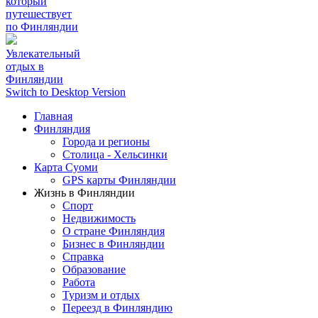
который
путешествует
по Финляндии
Увлекательный
отдых в
Финляндии
Switch to Desktop Version
Главная
Финляндия
Города и регионы
Столица - Хельсинки
Карта Суоми
GPS карты Финляндии
Жизнь в Финляндии
Спорт
Недвижимость
О стране Финляндия
Бизнес в Финляндии
Справка
Образование
Работа
Туризм и отдых
Переезд в Финляндию