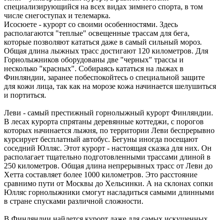
специализирующийся на всех видах зимнего спорта, в том
числе снегоступах и телемарка.
Исосюете - курорт со своими особенностями. Здесь
располагаются "теплые" освещенные трассам для бега,
которые позволяют кататься даже в самый сильный мороз.
Общая длина лыжных трасс достигают 120 километров. Для
Горнолыжников оборудованы две "черных" трассы и
несколько "красных". Собираясь кататься на лыжах в
Финляндии, заранее побеспокойтесь о специальной защите
для кожи лица, так как на морозе кожа начинается шелушиться
и портиться.
Леви - самый престижный горнолыжный курорт Финляндии.
В лесах курорта спрятаны деревянные коттеджи, с порогов
которых начинается лыжня, по территории Леви беспрерывно
курсирует бесплатный автобус. Бегуны иногда посещают
соседний Юлляс. Этот курорт - настоящая сказка для них. Он
располагает тщательно подготовленными трассами длиной в
250 километров. Общая длина непрерывных трасс от Леви до
Хетта составляет более 1000 километров. Это расстояние
сравнимо пути от Москвы до Хельсинки. А на склонах сопки
Юлляс горнолыжники смогут насладиться самыми длинными
в стране спусками различной сложности.
В Финляндии найдется курорт даже для самых искушенных