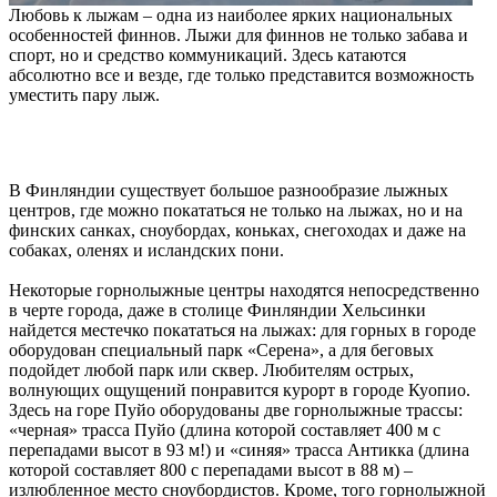
Любовь к лыжам – одна из наиболее ярких национальных
особенностей финнов. Лыжи для финнов не только забава и
спорт, но и средство коммуникаций. Здесь катаются
абсолютно все и везде, где только представится возможность
уместить пару лыж.
В Финляндии существует большое разнообразие лыжных
центров, где можно покататься не только на лыжах, но и на
финских санках, сноубордах, коньках, снегоходах и даже на
собаках, оленях и исландских пони.
Некоторые горнолыжные центры находятся непосредственно
в черте города, даже в столице Финляндии Хельсинки
найдется местечко покататься на лыжах: для горных в городе
оборудован специальный парк «Серена», а для беговых
подойдет любой парк или сквер. Любителям острых,
волнующих ощущений понравится курорт в городе Куопио.
Здесь на горе Пуйо оборудованы две горнолыжные трассы:
«черная» трасса Пуйо (длина которой составляет 400 м с
перепадами высот в 93 м!) и «синяя» трасса Антикка (длина
которой составляет 800 с перепадами высот в 88 м) –
излюбленное место сноубордистов. Кроме, того горнолыжной