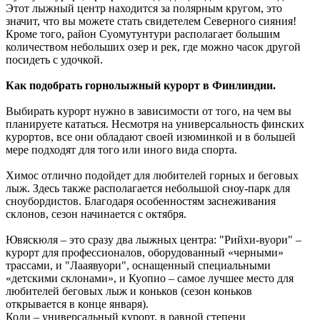
Этот лыжный центр находится за полярным кругом, это
значит, что вы можете стать свидетелем Северного сияния!
Кроме того, район Суомутунтури располагает большим
количеством небольших озер и рек, где можно часок другой
посидеть с удочкой.
Как подобрать горнолыжный курорт в Финлиндии.
Выбирать курорт нужно в зависимости от того, на чем вы
планируете кататься. Несмотря на универсальность финских
курортов, все они обладают своей изюминкой и в большей
мере подходят для того или иного вида спорта.
Химос отлично подойдет для любителей горных и беговых
лыж. Здесь также располагается небольшой сноу-парк для
сноубордистов. Благодаря особенностям заснеживания
склонов, сезон начинается с октября.
Ювяскюля – это сразу два лыжных центра: "Рийхи-вуори" –
курорт для профессионалов, оборудованный «черными»
трассами, и "Лааявуори", оснащенный специальными
«детскими склонами», и Куопио – самое лучшее место для
любителей беговых лыж и коньков (сезон коньков
открывается в конце января).
Коли – универсальный курорт, в равной степени