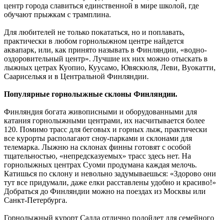
центр города славиться единственной в мире школой, где
обучают прыжкам с трамплина.
Для любителей не только покататься, но и поплавать,
практически в любом горнолыжном центре найдется
аквапарк, или, как принято называть в Финляндии, «водно-
оздоровительный центр». Лучшие их них можно отыскать в
лыжных цетрах Куопио, Куусамо, Ювяскюля, Леви, Вуокатти,
Саариселькя и в Центральной Финляндии.
Популярные горнолыжные склоны Финляндии.
Финляндия богата живописными и оборудованными для
катания горнолыжными центрами, их насчитывается более
120. Помимо трасс для беговых и горных лыж, практически
все курорты располагают сноу-парками и склонами для
телемарка. Лыжню на склонах финны готовят с особой
тщательностью, «непредсказуемых» трасс здесь нет. На
горнолыжных центрах Суоми продумана каждая мелочь.
Катишься по склону и невольно задумываешься: «Здорово они
тут все придумали, даже елки расставлены удобно и красиво!»
Добраться до Финляндии можно на поездах из Москвы или
Санкт-Петербурга.
Горнолыжный курорт Салла отлично подойдет для семейного