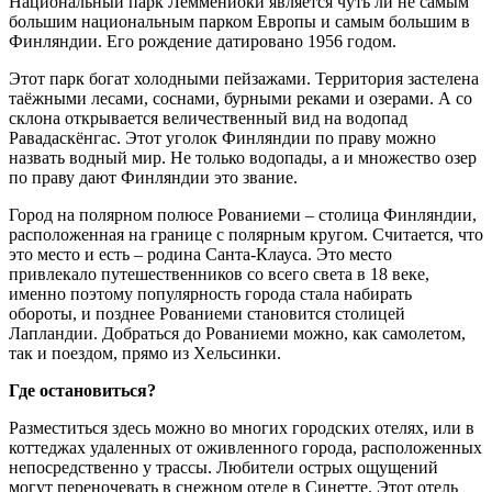
Национальный парк Лемменйоки является чуть ли не самым
большим национальным парком Европы и самым большим в
Финляндии. Его рождение датировано 1956 годом.
Этот парк богат холодными пейзажами. Территория застелена
таёжными лесами, соснами, бурными реками и озерами. А со
склона открывается величественный вид на водопад
Равадаскёнгас. Этот уголок Финляндии по праву можно
назвать водный мир. Не только водопады, а и множество озер
по праву дают Финляндии это звание.
Город на полярном полюсе Рованиеми – столица Финляндии,
расположенная на границе с полярным кругом. Считается, что
это место и есть – родина Санта-Клауса. Это место
привлекало путешественников со всего света в 18 веке,
именно поэтому популярность города стала набирать
обороты, и позднее Рованиеми становится столицей
Лапландии. Добраться до Рованиеми можно, как самолетом,
так и поездом, прямо из Хельсинки.
Где остановиться?
Разместиться здесь можно во многих городских отелях, или в
коттеджах удаленных от оживленного города, расположенных
непосредственно у трассы. Любители острых ощущений
могут переночевать в снежном отеле в Синетте. Этот отель