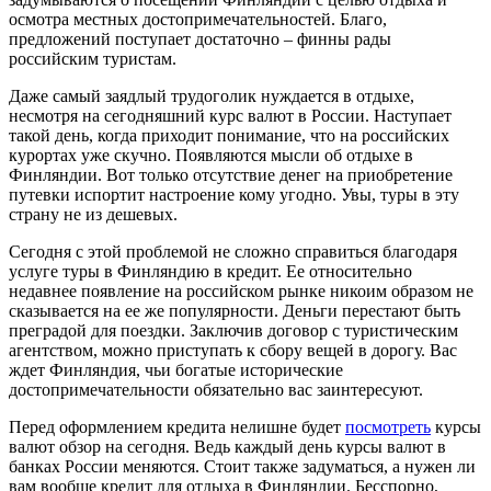
осмотра местных достопримечательностей. Благо,
предложений поступает достаточно – финны рады
российским туристам.
Даже самый заядлый трудоголик нуждается в отдыхе,
несмотря на сегодняшний курс валют в России. Наступает
такой день, когда приходит понимание, что на российских
курортах уже скучно. Появляются мысли об отдыхе в
Финляндии. Вот только отсутствие денег на приобретение
путевки испортит настроение кому угодно. Увы, туры в эту
страну не из дешевых.
Сегодня с этой проблемой не сложно справиться благодаря
услуге туры в Финляндию в кредит. Ее относительно
недавнее появление на российском рынке никоим образом не
сказывается на ее же популярности. Деньги перестают быть
преградой для поездки. Заключив договор с туристическим
агентством, можно приступать к сбору вещей в дорогу. Вас
ждет Финляндия, чьи богатые исторические
достопримечательности обязательно вас заинтересуют.
Перед оформлением кредита нелишне будет
посмотреть
курсы
валют обзор на сегодня. Ведь каждый день курсы валют в
банках России меняются. Стоит также задуматься, а нужен ли
вам вообще кредит для отдыха в Финляндии. Бесспорно,