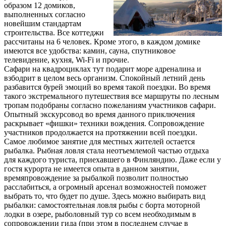
образом 12 домиков,
выполненных согласно
новейшим стандартам
строительства. Все коттеджи
рассчитаны на 6 человек. Кроме этого, в каждом домике
имеются все удобства: камин, сауна, спутниковое
телевидение, кухня, Wi-Fi и прочие.
Сафари на квадроциклах тут подарит море адреналина и
взбодрит в целом весь организм. Спокойный летний день
разбавится бурей эмоций во время такой поездки. Во время
такого экстремального путешествия все маршруты по лесным
тропам подобраны согласно пожеланиям участников сафари.
Опытный экскурсовод во время данного приключения
раскрывает «фишки» техники вождения. Сопровождение
участников продолжается на протяжении всей поездки.
Самое любимое занятие для местных жителей остается
рыбалка. Рыбная ловля стала неотъемлемой частью отдыха
для каждого туриста, приехавшего в Финляндию. Даже если у
гостя курорта не имеется опыта в данном занятии,
времяпровождение за рыбалкой позволит полностью
расслабиться, а огромный арсенал возможностей поможет
выбрать то, что будет по душе. Здесь можно выбирать вид
рыбалки: самостоятельная ловля рыбы с борта моторной
лодки в озере, рыболовный тур со всем необходимым в
сопровождении гида (при этом в последнем случае в