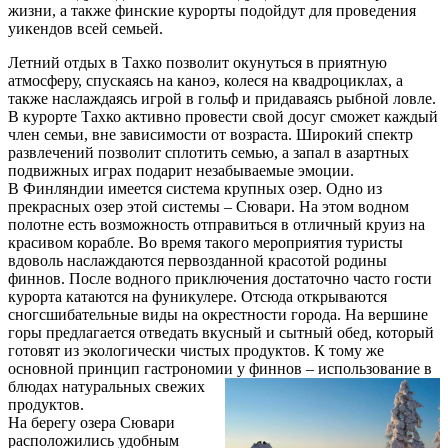
жизни, а также финские курорты подойдут для проведения
уикендов всей семьей.
Летний отдых в Тахко позволит окунуться в приятную
атмосферу, спускаясь на каноэ, колеся на квадроциклах, а
также наслаждаясь игрой в гольф и придаваясь рыбной ловле.
В курорте Тахко активно провести свой досуг сможет каждый
член семьи, вне зависимости от возраста. Широкий спектр
развлечений позволит сплотить семью, а запал в азартных
подвижных играх подарит незабываемые эмоции.
В Финляндии имеется система крупных озер. Одно из
прекрасных озер этой системы – Сювари. На этом водном
полотне есть возможность отправиться в отличный круиз на
красивом корабле. Во время такого мероприятия туристы
вдоволь наслаждаются первозданной красотой родины
финнов. После водного приключения достаточно часто гости
курорта катаются на фуникулере. Отсюда открываются
сногсшибательные виды на окрестности города. На вершине
горы предлагается отведать вкусный и сытный обед, который
готовят из экологически чистых продуктов. К тому же
основной принцип гастрономии
у финнов – использование в
блюдах натуральных свежих
продуктов.
На берегу озера Сювари
расположились удобным