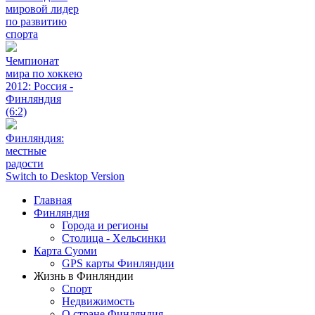
мировой лидер
по развитию
спорта
Чемпионат
мира по хоккею
2012: Россия -
Финляндия
(6:2)
Финляндия:
местные
радости
Switch to Desktop Version
Главная
Финляндия
Города и регионы
Столица - Хельсинки
Карта Суоми
GPS карты Финляндии
Жизнь в Финляндии
Спорт
Недвижимость
О стране Финляндия