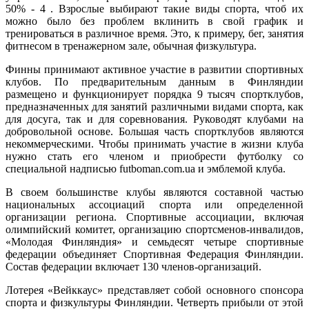
50% - 4 . Взрослые выбирают такие виды спорта, чтоб их
можно было без проблем вклинить в свой график и
тренироваться в различное время. Это, к примеру, бег, занятия
фитнесом в тренажерном зале, обычная физкультура.
Финны принимают активное участие в развитии спортивных
клубов. По предварительным данным в Финляндии
размещено и функционирует порядка 9 тысяч спортклубов,
предназначенных для занятий различными видами спорта, как
для досуга, так и для соревнования. Руководят клубами на
добровольной основе. Большая часть спортклубов являются
некоммерческими. Чтобы принимать участие в жизни клуба
нужно стать его членом и приобрести футболку со
специальной надписью futboman.com.ua и эмблемой клуба.
В своем большинстве клубы являются составной частью
национальных ассоциаций спорта или определенной
организации региона. Спортивные ассоциации, включая
олимпийский комитет, организацию спортсменов-инвалидов,
«Молодая Финляндия» и семьдесят четыре спортивные
федерации объединяет Спортивная Федерация Финляндии.
Состав федерации включает 130 членов-организаций.
Лотерея «Вейккаус» представляет собой основного спонсора
спорта и физкультуры Финляндии. Четверть прибыли от этой