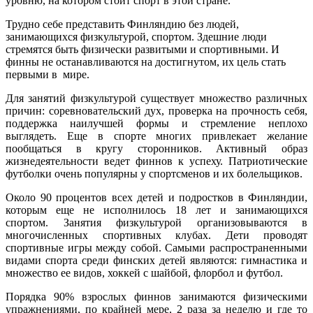
уровню, на котором стоит спорт в этой стране.
Трудно себе представить Финляндию без людей,
занимающихся физкультурой, спортом. Здешние люди
стремятся быть физически развитыми и спортивными. И
финны не останавливаются на достигнутом, их цель стать
первыми в мире.
Для занятий физкультурой существует множество различных
причин: соревновательский дух, проверка на прочность себя,
поддержка наилучшей формы и стремление неплохо
выглядеть. Еще в спорте многих привлекает желание
пообщаться в кругу сторонников. Активный образ
жизнедеятельности ведет финнов к успеху. Патриотические
футболки очень популярны у спортсменов и их болельщиков.
Около 90 процентов всех детей и подростков в Финляндии,
которым еще не исполнилось 18 лет и занимающихся
спортом. Занятия физкультурой организовываются в
многочисленных спортивных клубах. Дети проводят
спортивные игры между собой. Самыми распространенными
видами спорта среди финских детей являются: гимнастика и
множество ее видов, хоккей с шайбой, флорбол и футбол.
Порядка 90% взрослых финнов занимаются физическими
упражнениями, по крайней мере, 2 раза за неделю и где то