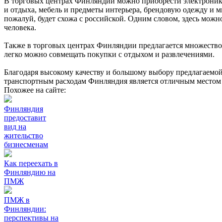
В торговых центрах Финляндии можно приобрести электронику
и отдыха, мебель и предметы интерьера, брендовую одежду и мн
пожалуй, будет схожа с российской. Одним словом, здесь можн
человека.
Также в торговых центрах Финляндии предлагается множество
легко можно совмещать покупки с отдыхом и развлечениями.
Благодаря высокому качеству и большому выбору предлагаемо
транспортным расходам Финляндия является отличным местом
Похожее на сайте:
Финляндия
предоставит
вид на
жительство
бизнесменам
Как переехать в
Финляндию на
ПМЖ
ПМЖ в
Финляндии:
перспективы на