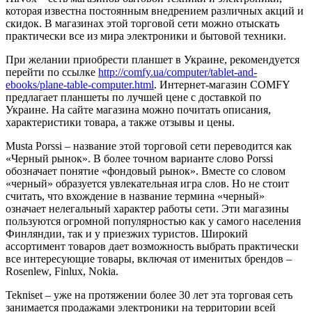
которая известна постоянным внедрением различных акций и
скидок. В магазинах этой торговой сети можно отыскать
практически все из мира электроники и бытовой техники.
При желании приобрести планшет в Украине, рекомендуется
перейти по ссылке
http://comfy.ua/computer/tablet-and-
ebooks/plane-table-computer.html
. Интернет-магазин COMFY
предлагает планшеты по лучшей цене с доставкой по
Украине. На сайте магазина можно почитать описания,
характеристики товара, а также отзывы и цены.
Musta Porssi – название этой торговой сети переводится как
«Черный рынок». В более точном варианте слово Porssi
обозначает понятие «фондовый рынок». Вместе со словом
«черный» образуется увлекательная игра слов. Но не стоит
считать, что вхождение в название термина «черный»
означает нелегальный характер работы сети. Эти магазины
пользуются огромной популярностью как у самого населения
Финляндии, так и у приезжих туристов. Широкий
ассортимент товаров дает возможность выбрать практически
все интересующие товары, включая от именитых брендов –
Rosenlew, Finlux, Nokia.
Tekniset – уже на протяжении более 30 лет эта торговая сеть
занимается продажами электроники на территории всей