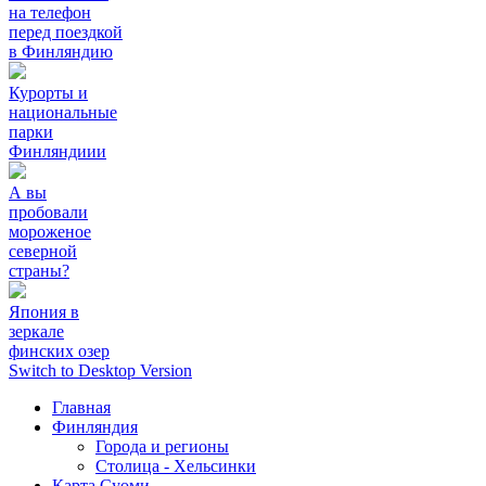
на телефон
перед поездкой
в Финляндию
Курорты и
национальные
парки
Финляндиии
А вы
пробовали
мороженое
северной
страны?
Япония в
зеркале
финских озер
Switch to Desktop Version
Главная
Финляндия
Города и регионы
Столица - Хельсинки
Карта Суоми