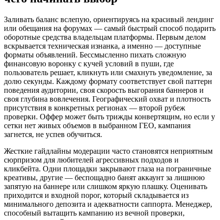
Заливать баланс вслепую, ориентируясь на красивый лендинг
или обещания на форумах — самый быстрый способ подарить
оборотные средства владельцам платформы. Первым делом
вскрывается техническая изнанка, а именно — доступные
форматы объявлений. Бессмысленно пихать сложную
финансовую воронку с кучей условий в пуши, где
пользователь решает, кликнуть или смахнуть уведомление, за
долю секунды. Каждому формату соответствует свой паттерн
поведения аудитории, своя скорость выгорания баннеров и
своя глубина вовлечения. Географический охват и плотность
присутствия в конкретных регионах — второй рубеж
проверки. Оффер может быть трижды конвертящим, но если у
сетки нет живых объемов в выбранном ГЕО, кампания
загнется, не успев обучиться.
Жесткие гайдлайны модерации часто становятся неприятным
сюрпризом для любителей агрессивных подходов и
кликбейта. Одни площадки закрывают глаза на пограничные
креативы, другие — беспощадно банят аккаунт за лишнюю
запятую на баннере или слишком яркую плашку. Оценивать
приходится и входной порог, который складывается из
минимального депозита и адекватности саппорта. Менеджер,
способный вытащить кампанию из вечной проверки,