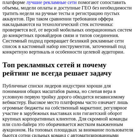
платформе
лучшие рекламные сети
помогают сопоставить
объемы, модели оплаты и доступные ГЕО без необходимости
тратить недели на ручные тесты и регистрацию пустых
аккаунтов. При таком сравнении требования оффера
накладываются на технологический стек источника:
проверяется всё, от версий мобильных операционных систем
до конкретных провайдеров связи и типов соединения.
Системный подход превращает безликий рекламные сети
список в кастомный набор инструментов, заточенный под
конкретную вертикаль и особенности целевой аудитории.
Топ рекламных сетей и почему
рейтинг не всегда решает задачу
Публичные списки лидеров индустрии хороши для
понимания общих масштабов рынка, но слепая вера в
условную первую тройку дорого обходится независимому
вебмастеру. Высокое место платформы часто означает лишь
огромные бюджеты на собственный маркетинг, регулярное
участие в зарубежных выставках или гигантский оборот
крупных корпоративных клиентов. Для скромной команды
или соло-байера это оборачивается жестким выжженным
аукционом. На топовых площадках за внимание пользователя
бьются сотни сильных команд с автоматизированными