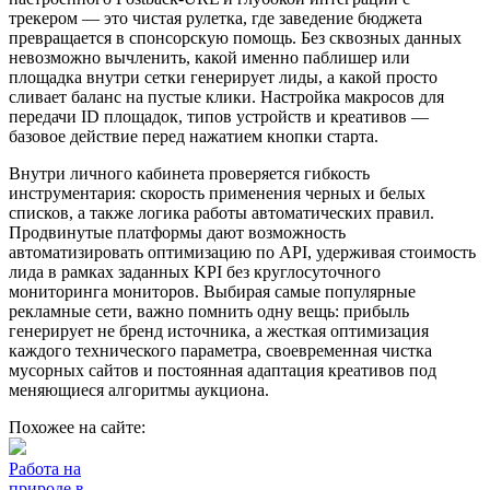
трекером — это чистая рулетка, где заведение бюджета
превращается в спонсорскую помощь. Без сквозных данных
невозможно вычленить, какой именно паблишер или
площадка внутри сетки генерирует лиды, а какой просто
сливает баланс на пустые клики. Настройка макросов для
передачи ID площадок, типов устройств и креативов —
базовое действие перед нажатием кнопки старта.
Внутри личного кабинета проверяется гибкость
инструментария: скорость применения черных и белых
списков, а также логика работы автоматических правил.
Продвинутые платформы дают возможность
автоматизировать оптимизацию по API, удерживая стоимость
лида в рамках заданных KPI без круглосуточного
мониторинга мониторов. Выбирая самые популярные
рекламные сети, важно помнить одну вещь: прибыль
генерирует не бренд источника, а жесткая оптимизация
каждого технического параметра, своевременная чистка
мусорных сайтов и постоянная адаптация креативов под
меняющиеся алгоритмы аукциона.
Похожее на сайте:
Работа на
природе в