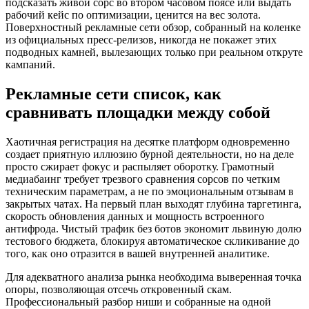
подсказать живой сорс во втором часовом поясе или выдать
рабочий кейс по оптимизации, ценится на вес золота.
Поверхностный рекламные сети обзор, собранный на коленке
из официальных пресс-релизов, никогда не покажет этих
подводных камней, вылезающих только при реальном откруте
кампаний.
Рекламные сети список, как
сравнивать площадки между собой
Хаотичная регистрация на десятке платформ одновременно
создает приятную иллюзию бурной деятельности, но на деле
просто сжирает фокус и распыляет оборотку. Грамотный
медиабаинг требует трезвого сравнения сорсов по четким
техническим параметрам, а не по эмоциональным отзывам в
закрытых чатах. На первый план выходят глубина таргетинга,
скорость обновления данных и мощность встроенного
антифрода. Чистый трафик без ботов экономит львиную долю
тестового бюджета, блокируя автоматическое скликивание до
того, как оно отразится в вашей внутренней аналитике.
Для адекватного анализа рынка необходима выверенная точка
опоры, позволяющая отсечь откровенный скам.
Профессиональный разбор ниши и собранные на одной