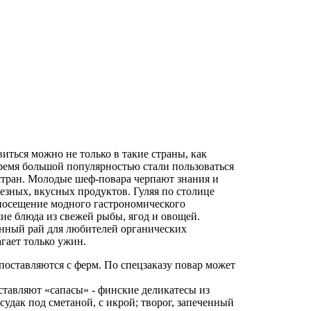
иться можно не только в такие страны, как
ремя большой популярностью стали пользоваться
стран. Молодые шеф-повара черпают знания и
езных, вкусных продуктов. Гуляя по столице
посещение модного гастрономического
ие блюда из свежей рыбы, ягод и овощей.
анный рай для любителей органических
гает только ужин.
 поставляются с ферм. По спецзаказу повар может
ставляют «сапасы» - финские деликатесы из
удак под сметаной, с икрой; творог, запеченный