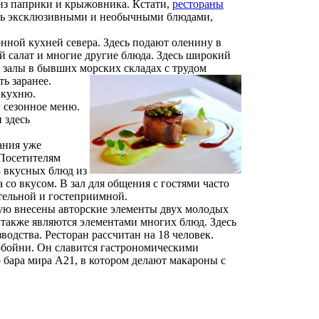
 из паприки и крыжовника. Кстати,
рестораны
ать эксклюзивными и необычными блюдами,
ной кухней севера. Здесь подают оленину в
й салат и многие другие блюда. Здесь широкий
 залы в бывших морских складах с трудом
ь заранее.
 кухню.
и сезонное меню.
 здесь
ания уже
Посетителям
8 вкусных блюд из
со вкусом. В зал для общения с гостями часто
тельной и гостеприимной.
рую внесены авторские элементы двух молодых
также являются элементами многих блюд. Здесь
одства. Ресторан рассчитан на 18 человек.
обойни. Он славится гастрономическими
 бара мира А21, в котором делают макароны с