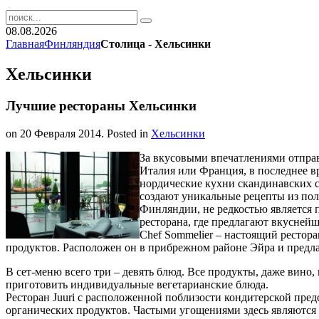
08.08.2026
Главная
Финляндия
Столица - Хельсинки
Хельсинки
Лучшие рестораны Хельсинки
on
20 Февраля 2014
. Posted in
Хельсинки
За вкусовыми впечатлениями отправ
Италия или Франция, в последнее в
нордические кухни скандинавских 
создают уникальные рецепты из пол
Финляндии, не редкостью является 
ресторана, где предлагают вкуснейш
Chef Sommelier – настоящий рестор
продуктов. Расположен он в прибрежном районе Эйра и предла
В сет-меню всего три – девять блюд. Все продукты, даже вино,
приготовить индивидуальные вегетарианские блюда.
Ресторан Juuri с расположенной поблизости кондитерской пред
органических продуктов. Частыми угощениями здесь являются с