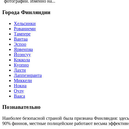
фотографий. Именно на...
Города
Финляндии
Хельсинки
Рованиеми
Тампере
Вантаа
Эспоо
Ярвенпяа
Йоэнсуу
Коккола
Куопио
Лахти
Лаппеэнранта
Миккели
Нокиа
Оулу
Вааса
Познавательно
Наиболее безопасной страной была признана Финляндия: здес
90% финнов, местные полицейские работают весьма эффективн