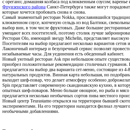
с орегано; домашняя колбаса под клюквенным соусом; варенье
Фрунзенского района
Санкт-Петербурга также могут порадов
которые хочется пробовать снова и снова.
Самый знаменитый ресторан Nokka, прославившийся традицион
клюквенном соусе, копченую сельдь из вод Балтики, свекольны
выбор вин, в том числе фруктовых. Даже большие ресторанные
умещают всех посетителей, поэтому столик лучше забронироват
Ресторан Olo, имеющий звезду Michelin, представляет высокую
Посетителям на выбор предлагают несколько вариантов сетов 
Лаконичный интерьер и безупречный сервис позволят провести
незабываемые часы. Для уединения есть обеденный кабинет.
Новый уютный ресторан Ask при небольшом опыте существов
приобрел положительные рекомендации столичных гурманов. 
предлагается на выбор два варианта сет-меню, состоящие из 4-
натуральных продуктов. Винная карта небольшая, но подобрана 
выходит шеф-повар, что делает атмосферу особенно доброжела
Spis представляет современную скандинавскую кухню, в кото
опытных шеф-поваров. Меню больше овощное, но рыба и мясо 
предлагается несколько необычных сортов пива местного произв
Новый центр Teurastamo открылся на территории бывшей скот
экспериментами. На его территории находится филиал лучшего
необычными добавлениями.