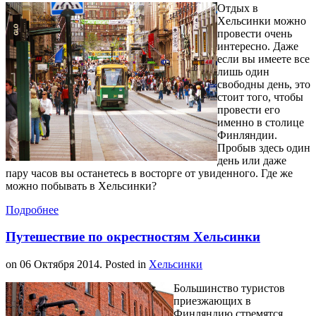
Отдых в
Хельсинки можно
провести очень
интересно. Даже
если вы имеете все
лишь один
свободны день, это
стоит того, чтобы
провести его
именно в столице
Финляндии.
Пробыв здесь один
день или даже
пару часов вы останетесь в восторге от увиденного. Где же
можно побывать в Хельсинки?
Подробнее
Путешествие по окрестностям Хельсинки
on
06 Октября 2014
. Posted in
Хельсинки
Большинство туристов
приезжающих в
Финляндию стремятся