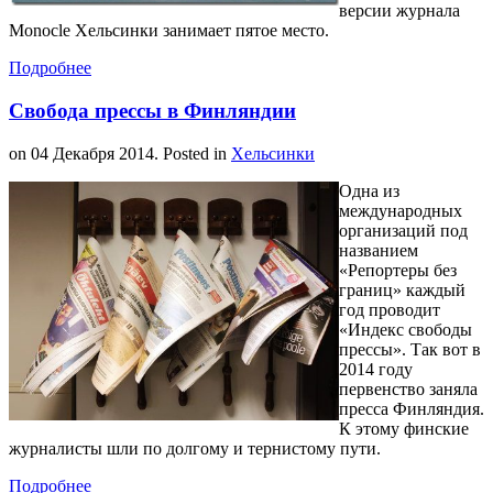
версии журнала
Monocle Хельсинки занимает пятое место.
Подробнее
Свобода прессы в Финляндии
on
04 Декабря 2014
. Posted in
Хельсинки
Одна из
международных
организаций под
названием
«Репортеры без
границ» каждый
год проводит
«Индекс свободы
прессы». Так вот в
2014 году
первенство заняла
пресса Финляндия.
К этому финские
журналисты шли по долгому и тернистому пути.
Подробнее