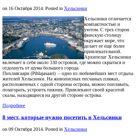
on
16 Октября 2014
. Posted in
Хельсинки
Хельсинки отличается
компактностью и
уютом. С трех сторон
финскую столицу
окружает море, что
делает ее еще более
привлекательной.
Архипелаг Хельсинки
включает в себя около 330 островов, где можно скрыться и
отдохнуть от шума большого города.
Пихлаясаари (Pihlajasaari) – одно из любимейших мест отдыха
жителей Хельсинки. На живописных песчаных пляжах,
расположенных с одной стороны острова, можно поплавать,
позагорать, устроить пикник. Привлекают своей красотой
скалы, находящиеся на другой стороне острова.
Подробнее
8 мест, которые нужно посетить в Хельсинки
on
09 Октября 2014
. Posted in
Хельсинки