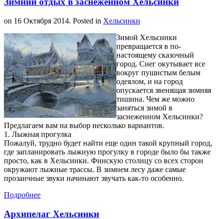
Зимний отдых в заснеженном Хельсинки
on
16 Октября 2014
. Posted in
Хельсинки
Зимой Хельсинки
превращается в по-
настоящему сказочный
город. Снег окутывает все
вокруг пушистым белым
одеялом, и на город
опускается звенящая зимняя
тишина. Чем же можно
заняться зимой в
заснеженном Хельсинки?
Предлагаем вам на выбор несколько вариантов.
1. Лыжная прогулка
Пожалуй, трудно будет найти еще один такой крупный город,
где запланировать лыжную прогулку в городе было бы также
просто, как в Хельсинки. Финскую столицу со всех сторон
окружают лыжные трассы. В зимнем лесу даже самые
прозаичные звуки начинают звучать как-то особенно.
Подробнее
Архипелаг Хельсинки