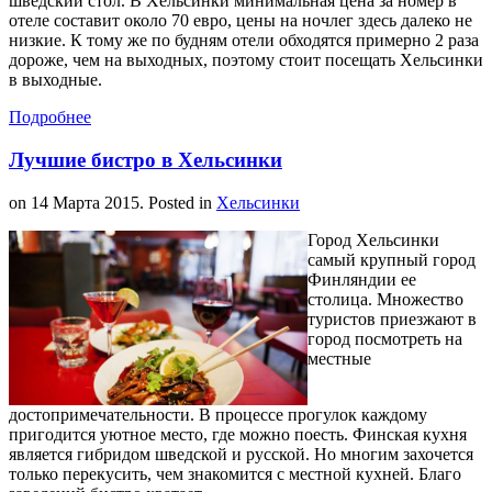
шведский стол. В Хельсинки минимальная цена за номер в
отеле составит около 70 евро, цены на ночлег здесь далеко не
низкие. К тому же по будням отели обходятся примерно 2 раза
дороже, чем на выходных, поэтому стоит посещать Хельсинки
в выходные.
Подробнее
Лучшие бистро в Хельсинки
on
14 Марта 2015
. Posted in
Хельсинки
Город Хельсинки
самый крупный город
Финляндии ее
столица. Множество
туристов приезжают в
город посмотреть на
местные
достопримечательности. В процессе прогулок каждому
пригодится уютное место, где можно поесть. Финская кухня
является гибридом шведской и русской. Но многим захочется
только перекусить, чем знакомится с местной кухней. Благо