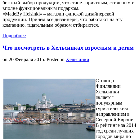
богатый выбор продукции, что станет приятным, стильным и
вполне функциональным подарком.
«MadeBy Helsinki» – магазин финской дизайнерской
продукции. Причем все дизайнеры, что работают на эту
компанию, тщательным образом отбираются.
Подробнее
Что посмотреть в Хельсинках взрослым и детям
on
20 Февраля 2015
. Posted in
Хельсинки
Столица
Финляндии
Хельсинки
является
популярным
туристическим
направлением в
Северной Европе.
В рейтинге за 2014
год среди лучших
городов мира по