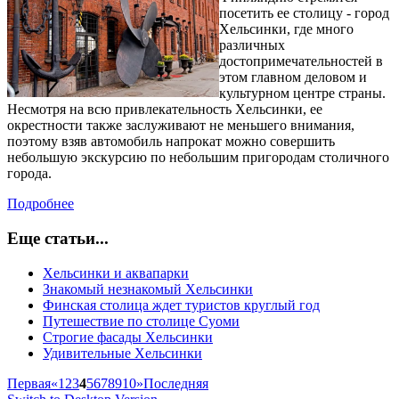
посетить ее столицу - город
Хельсинки, где много
различных
достопримечательностей в
этом главном деловом и
культурном центре страны.
Несмотря на всю привлекательность Хельсинки, ее
окрестности также заслуживают не меньшего внимания,
поэтому взяв автомобиль напрокат можно совершить
небольшую экскурсию по небольшим пригородам столичного
города.
Подробнее
Еще статьи...
Хельсинки и аквапарки
Знакомый незнакомый Хельсинки
Финская столица ждет туристов круглый год
Путешествие по столице Суоми
Строгие фасады Хельсинки
Удивительные Хельсинки
Первая
«
1
2
3
4
5
6
7
8
9
10
»
Последняя