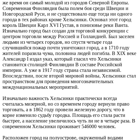
же время он самый молодой из городов Северной Европы.
Современная Финляндия была полем боя среди Швеции и
Новгородской Руси, и не существовало еще тогда ни одного
города в тех районах кроме Хельсинки. Основал этот город
король Швеции Карл XVI Густав, в понизовье реки Ванта.
Изначально город был создан для торговой конкуренции с
центром торговли между Россией и Голландией. Был заселен
людьми из четырех городов, но спустя четыре года
случившийся пожар почти уничтожил город, а в 1710 году
жителей поразила чума, половина людей погибла. В XIX веке
Александр I издал указ, который гласил что Хельсинки
становится столицей Финляндии В составе Российской
империи. А уже в 1917 году страна стала независимой.
Впоследствии, после второй мировой войны, Хельсинки стал
пространством для проведения многозначительных
междунациональных мероприятий.
Изначально важность Хельсинки практически всегда
считалась мизерной, но со временем городу вернули право
торговать, а в 1862 году провели железную дорогу, что в
корне изменило судьбу городка. Площадь его стала расти
быстрее, а население увеличилось чуть ли не в четыре раза. В
современном Хельсинки проживает 546000 человек.
Расположен город на полуострове, окруженный водами