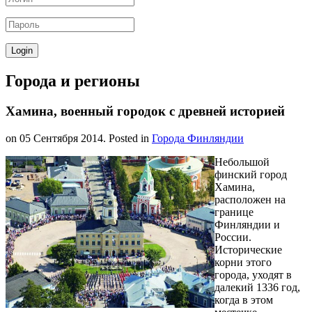
Города и регионы
Хамина, военный городок с древней историей
on
05 Сентября 2014
. Posted in
Города Финляндии
Небольшой
финский город
Хамина,
расположен на
границе
Финляндии и
России.
Исторические
корни этого
города, уходят в
далекий 1336 год,
когда в этом