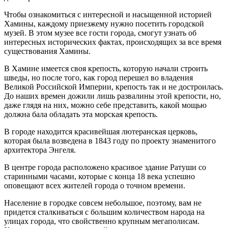
Чтобы ознакомиться с интересной и насыщенной историей
Хамины, каждому приезжему нужно посетить городской
музей. В этом музее все гости города, смогут узнать об
интересных исторических фактах, происходящих за все время
существования Хамины.
В Хамине имеется своя крепость, которую начали строить
шведы, но после того, как город перешел во владения
Великой Российской Империи, крепость так и не достроилась.
До наших времен дожили лишь развалины этой крепости, но,
даже глядя на них, можно себе представить, какой мощью
должна бала обладать эта морская крепость.
В городе находится красивейшая лютеранская церковь,
которая была возведена в 1843 году по проекту знаменитого
архитектора Энгеля.
В центре города расположено красивое здание Ратуши со
старинными часами, которые с конца 18 века успешно
оповещают всех жителей города о точном времени.
Население в городке совсем небольшое, поэтому, вам не
придется сталкиваться с большим количеством народа на
улицах города, что свойственно крупным мегаполисам.